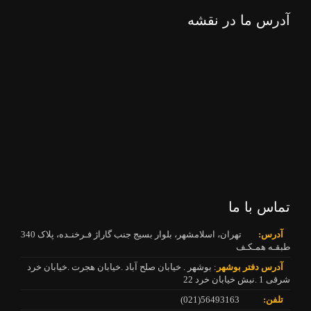
آدرس ما در نقشه
تماس با ما
آدرس:
تهران، اسلامشهر، بلوار بسیج جنب گاراژ فـرخنـده، پلاک 340
طبقـه همـکـف
آدرس دفتر بوشهر
: بوشهر . خیابان صلح آباد .خیابان هجرت .خیابان خرد
شرقی 1 .نبش خیابان خرد 22
تلفن:
56493163(021)