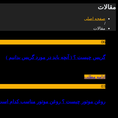
مقالات
صفحه اصلی
/
مقالات
06
اردیبهشت
گریس چیست ؟ ( آنچه باید در مورد گریس بدانیم )
گریس گریس مخلوطی ژلاتینی است که از یک سیال روانساز ( روغن ) و یک ماده غلیظ کننده ( Thickner
ادامه مطلب
03
بهمن
روغن موتور چیست ؟ روغن موتور مناسب کدام است
روغن موتور چیست ؟ و کدام روغن موتور بهتر می‌باشد ؟ از آنجا