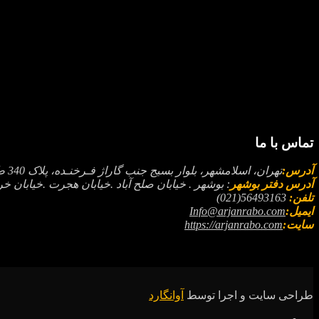
تماس با ما
آدرس:
تهران، اسلامشهر، بلوار بسیج جنب گاراژ فـرخنـده، پلاک 340 طبقـه همـکـف
آدرس دفتر بوشهر
: بوشهر . خیابان صلح آباد .خیابان هجرت .خیابان خرد شرقی 1 .نبش خ
تلفن:
56493163(021)
ایمیل:
Info@arjanrabo.com
سایت:
https://arjanrabo.com
طراحی سایت و اجرا توسط
آوانگارد