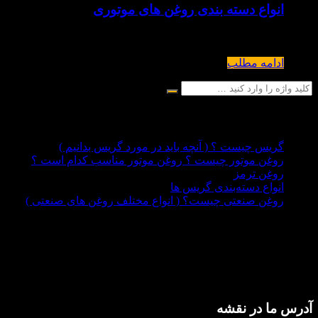
انواع دسته بندی روغن های موتوری
در حال حاضر روغن موتور خودرو به ۳ نوع کلی تقسیم می شوند : الف : مینرال ( ارگانیک ) ب : سنتتیک ج : نیمه سنتتیک (Premium )...
ادامه مطلب
نوشته‌های تازه
گریس چیست ؟ ( آنچه باید در مورد گریس بدانیم )
روغن موتور چیست ؟ روغن موتور مناسب کدام است ؟
روغن ترمز
انواع دسته‌بندی گریس ها
روغن صنعتی چیست؟ ( انواع مختلف روغن های صنعتی )
آدرس ما در نقشه