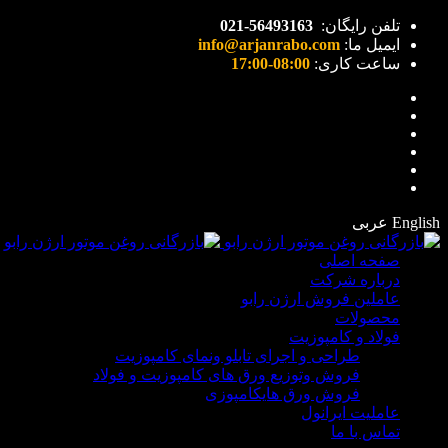
تلفن رایگان:
56493163
-021
ایمیل ما:
info@arjanrabo.com
ساعت کاری:
08:00-17:00
English عربی
صفحه اصلی
درباره شرکت
عاملین فروش ارژن رابو
محصولات
فولاد و کامپوزیت
طراحی و اجرای تابلو ونمای کامپوزیت
فروش وتوزیع ورق های کامپوزیت و فولاد
فروش ورق هایکامپوزی
عاملیت ایرانول
تماس با ما